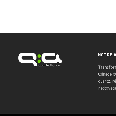
NOTRE 
Transform
usinage d
quartz, r
nettoyage