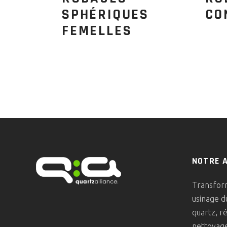
SPHÉRIQUES
CO
FEMELLES
NOTRE 
Transform
usinage d
quartz, r
nettoyage