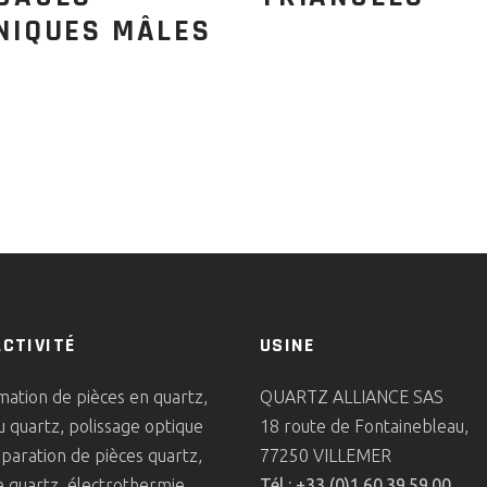
NIQUES MÂLES
ACTIVITÉ
USINE
ation de pièces en quartz,
QUARTZ ALLIANCE SAS
u quartz, polissage optique
18 route de Fontainebleau,
éparation de pièces quartz,
77250 VILLEMER
 quartz, électrothermie.
Tél : +33 (0)1.60.39.59.00